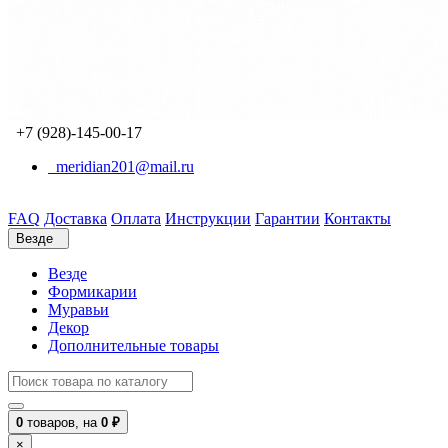
+7 (928)-145-00-17
meridian201@mail.ru
FAQ
Доставка
Оплата
Инструкции
Гарантии
Контакты
Везде
Везде
Формикарии
Муравьи
Декор
Дополнительные товары
0
товаров,
на
0 ₽
×