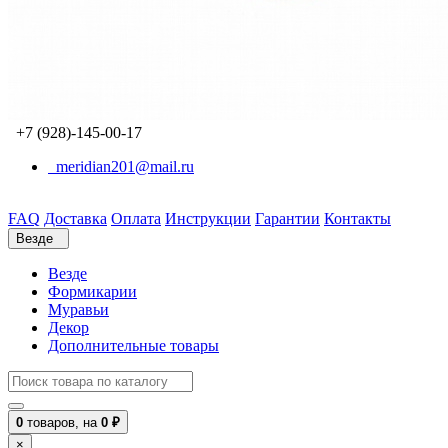
+7 (928)-145-00-17
meridian201@mail.ru
FAQ
Доставка
Оплата
Инструкции
Гарантии
Контакты
Везде
Везде
Формикарии
Муравьи
Декор
Дополнительные товары
0
товаров,
на
0 ₽
×