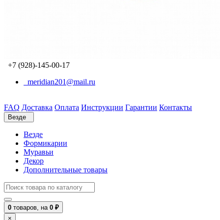
+7 (928)-145-00-17
meridian201@mail.ru
FAQ
Доставка
Оплата
Инструкции
Гарантии
Контакты
Везде
Везде
Формикарии
Муравьи
Декор
Дополнительные товары
0
товаров,
на
0 ₽
×