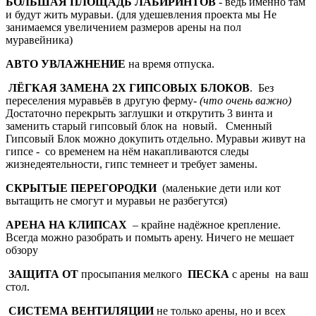
БОЛЬШАЯ ПЛОЩАДЬ ЛАБИРИНТОВ
- ведь именно там
и будут жить муравьи. (для удешевления проекта мы Не
занимаемся увеличением размеров арены на пол
муравейника)
АВТО УВЛАЖНЕНИЕ
на время отпуска.
ЛЁГКАЯ ЗАМЕНА 2Х ГИПСОВЫХ БЛОКОВ
. Без
переселения муравьёв в другую ферму-
(что очень важно)
Достаточно перекрыть заглушки и открутить 3 винта и
заменить старый гипсовый блок на новый. Сменный
Гипсовый Блок можно докупить отдельно. Муравьи живут на
гипсе - со временем на нём накапливаются следы
жизнедеятельности, гипс темнеет и требует замены.
СКРЫТЫЕ ПЕРЕГОРОДКИ
(маленькие дети или кот
вытащить не смогут и муравьи не разбегутся)
АРЕНА
НА КЛИПСАХ
– крайне надёжное крепление.
Всегда можно разобрать и помыть арену. Ничего не мешает
обзору
ЗАЩИТА ОТ
просыпания мелкого
ПЕСКА
с арены на ваш
стол.
СИСТЕМА ВЕНТИЛЯЦИИ
не только арены, но и всех