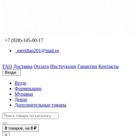
+7 (928)-145-00-17
meridian201@mail.ru
FAQ
Доставка
Оплата
Инструкции
Гарантии
Контакты
Везде
Везде
Формикарии
Муравьи
Декор
Дополнительные товары
0
товаров,
на
0 ₽
×