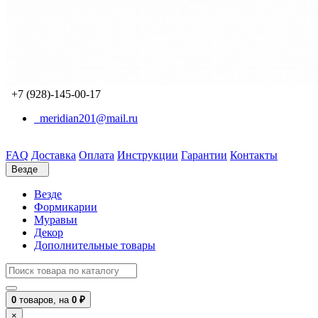
+7 (928)-145-00-17
meridian201@mail.ru
FAQ
Доставка
Оплата
Инструкции
Гарантии
Контакты
Везде
Везде
Формикарии
Муравьи
Декор
Дополнительные товары
0
товаров,
на
0 ₽
×