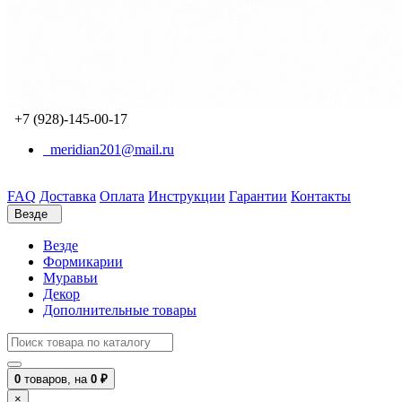
+7 (928)-145-00-17
meridian201@mail.ru
FAQ
Доставка
Оплата
Инструкции
Гарантии
Контакты
Везде
Везде
Формикарии
Муравьи
Декор
Дополнительные товары
0
товаров,
на
0 ₽
×