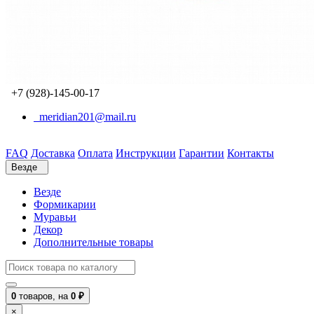
+7 (928)-145-00-17
meridian201@mail.ru
FAQ
Доставка
Оплата
Инструкции
Гарантии
Контакты
Везде
Везде
Формикарии
Муравьи
Декор
Дополнительные товары
0
товаров,
на
0 ₽
×