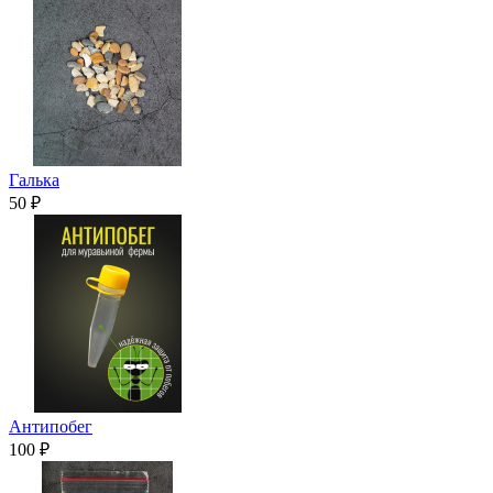
Галька
50 ₽
Антипобег
100 ₽