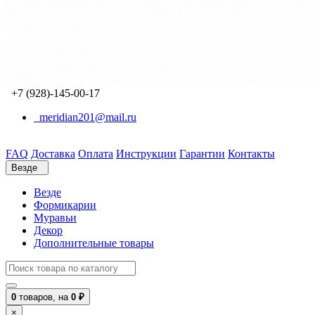
+7 (928)-145-00-17
meridian201@mail.ru
FAQ
Доставка
Оплата
Инструкции
Гарантии
Контакты
Везде
Везде
Формикарии
Муравьи
Декор
Дополнительные товары
0
товаров,
на
0 ₽
×